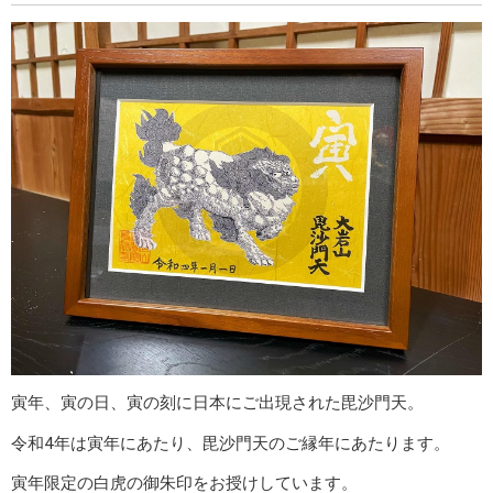
寅年、寅の日、寅の刻に日本にご出現された毘沙門天。
令和4年は寅年にあたり、毘沙門天のご縁年にあたります。
寅年限定の白虎の御朱印をお授けしています。