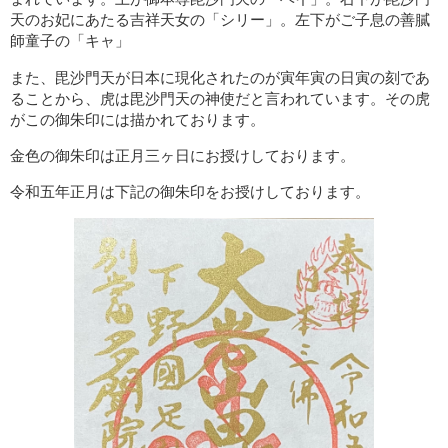
天のお妃にあたる吉祥天女の「シリー」。左下がご子息の善膩
師童子の「キャ」
また、毘沙門天が日本に現化されたのが寅年寅の日寅の刻であ
ることから、虎は毘沙門天の神使だと言われています。その虎
がこの御朱印には描かれております。
金色の御朱印は正月三ヶ日にお授けしております。
令和五年正月は下記の御朱印をお授けしております。