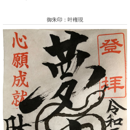
御朱印：叶権現