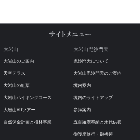
大岩山
大岩山毘沙門天
大岩山のご案内
毘沙門天について
天空テラス
大岩山毘沙門天のご案内
大岩山の紅葉
境内案内
大岩山ハイキングコース
境内のライトアップ
大岩山VRツアー
参拝案内
自然保全計画と植林事業
五百羅漢奉納と永代供養
御護摩修行・御祈祷