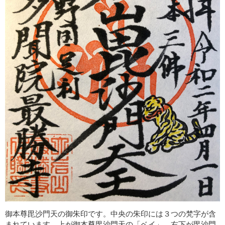
御本尊毘沙門天の御朱印です。中央の朱印には３つの梵字が含
まれています。上が御本尊毘沙門天の「ベイ」。右下が毘沙門