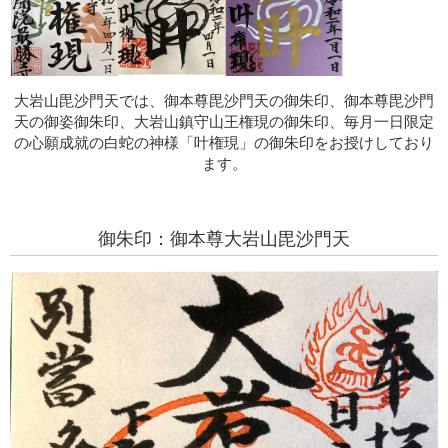
大岩山毘沙門天では、御本尊毘沙門天の御朱印、御本尊毘沙門
天の御姿御朱印、大岩山鎮守山王権現の御朱印、毎月一日限定
の心願成就の白蛇の神様「叶権現」の御朱印をお授けしており
ます。
御朱印：御本尊大岩山毘沙門天