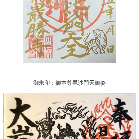
御朱印：御本尊毘沙門天御姿